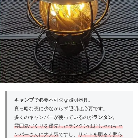
キャンプ
で必要不可欠な照明器具。
真っ暗な夜に少なからず照明は必要です。
多くのキャンパーが使っているのが
ランタン
。
雰囲気づくりを優先したランタンはおしゃれキャ
ンパーさんに大人気
ですし、
サイトを明るく照ら