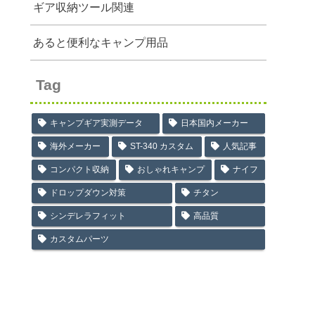
ギア収納ツール関連
あると便利なキャンプ用品
Tag
キャンプギア実測データ
日本国内メーカー
海外メーカー
ST-340 カスタム
人気記事
コンパクト収納
おしゃれキャンプ
ナイフ
ドロップダウン対策
チタン
シンデレラフィット
高品質
カスタムパーツ